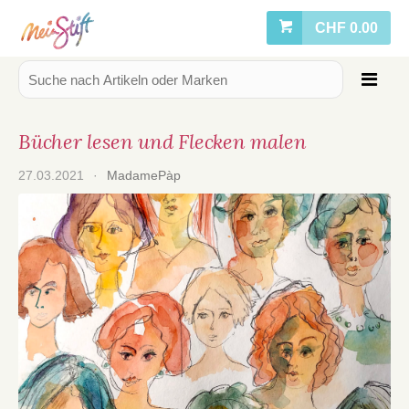
CHF 0.00
Bücher lesen und Flecken malen
27.03.2021
·
MadamePàp