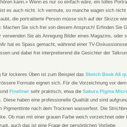
hören kann.» Wenn es nur so einfach wäre, ein tolles Portr
 ist es auch nicht. Ich vermute, so manche wagen sich nich
glaubt, die portraitierte Person müsse sich auf der Skizze w
p: Machen Sie sich frei von diesem Anspruch! Erfinden Sie 
r verwenden Sie als Anregung Bilder eines Magazins, oder s
 Mir hat es Spass gemacht, während einer TV-Diskussions
ssen und dabei frei interpretierend die Gesichter der Talkru
 für lockeres Üben ist zum Beispiel das
Sketch Book A6 qu
rössere Formate eignen sich. Für die Vorzeichnung vor dem 
sind
Fineliner
sehr praktisch, etwa die
Sakura Pigma Micro
s
. Diese haben eine professionelle Qualität und sind aufgrun
 Pigmenttinte nach dem Trocknen wasserfest. Die Strichbrei
. Ob man mit einer grauen Farbe weich vorzeichnet oder 
gt, auch das ist eine Frage der persönlichen Vorliebe.