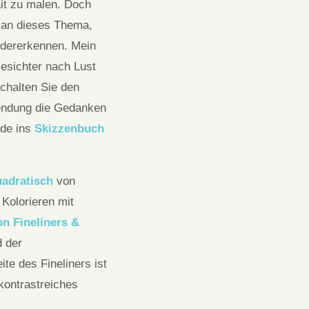
ait zu malen. Doch
t an dieses Thema,
iedererkennen. Mein
Gesichter nach Lust
chalten Sie den
sendung die Gedanken
nde ins
Skizzenbuch
adratisch
von
Kolorieren mit
n Fineliners &
d der
te des Fineliners ist
kontrastreiches