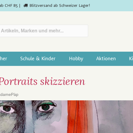
ab CHF 85 |
Blitzversand ab Schweizer Lager!
her
Schule & Kinder
Hobby
Aktionen
K
Portraits skizzieren
damePàp