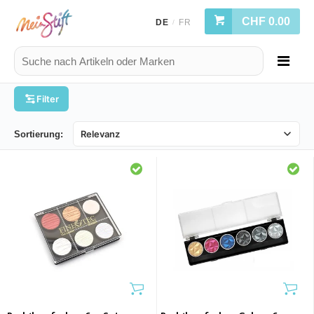
CHF 0.00
DE
FR
/
Filter
Sortierung: