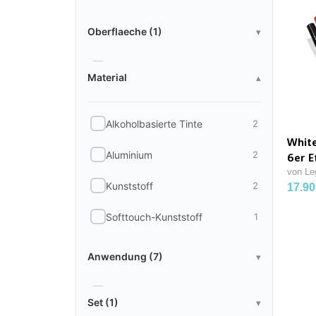
Oberflaeche
Oberflaeche (1)
▾
Material
Kunststoff
4
Material
▴
Alkoholbasierte Tinte
2
Whit
Aluminium
2
6er E
von Le
Kunststoff
2
17.90
Softtouch-Kunststoff
1
Anwendung
Anwendung (7)
▾
Set
Aufbewahrung
1
Set (1)
▾