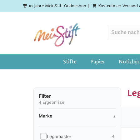
10 Jahre MeinStift Onlineshop |
Kostenloser Versand 
Stifte
Papier
Notizbüc
Le
Filter
4
Ergebnisse
Marke
Marke
▴
Legamaster
4