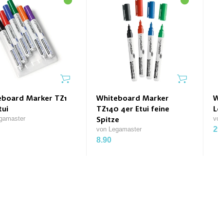
eboard Marker TZ1
Whiteboard Marker
W
tui
TZ140 4er Etui feine
L
gamaster
v
Spitze
2
von Legamaster
8.90