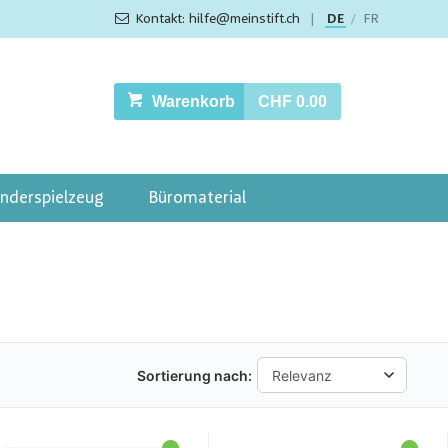
Kontakt: hilfe@meinstift.ch
|
DE
FR
/
Warenkorb
CHF 0.00
inderspielzeug
Büromaterial
Sortierung nach: