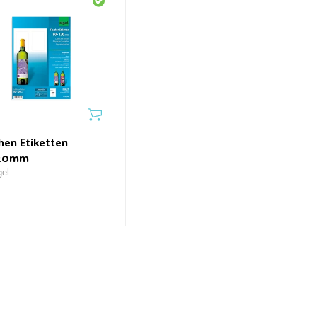
hen Etiketten
120mm
gel