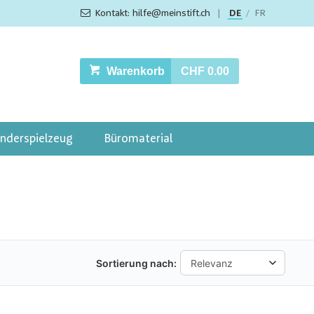
Kontakt: hilfe@meinstift.ch
|
DE
FR
/
Warenkorb
CHF 0.00
inderspielzeug
Büromaterial
Sortierung nach: