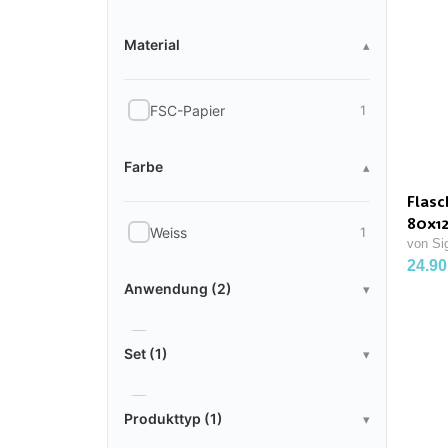
Material
Material
▴
FSC-Papier
1
Farbe
Farbe
▴
Flasc
80x
Weiss
1
von Si
24.90
Anwendung
Anwendung (2)
▾
Set
Malen
1
Set (1)
▾
Zeichnen
1
Produkttyp
Ja
1
Produkttyp (1)
▾