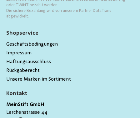
oder TWINT bezahlt werden.
Die sichere Bezahlung wird von unserem Partner DataTrans
abgewickelt.
Shopservice
Geschäftsbedingungen
Impressum
Haftungsausschluss
Rückgaberecht
Unsere Marken im Sortiment
Kontakt
MeinStift GmbH
Lerchenstrasse 44
9200
Gossau
Schweiz
hallo@meinstift.ch