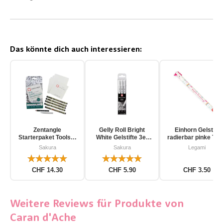
Das könnte dich auch interessieren:
Zentangle
Gelly Roll Bright
Einhorn Gelstift
Starterpaket Toolset
White Gelstifte 3er
radierbar pinke Tin
für Einsteiger 12-
Pack
Sakura
Sakura
Legami
teilig
CHF 14.30
CHF 5.90
CHF 3.50
Weitere Reviews für Produkte von
Caran d'Ache