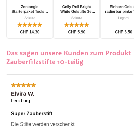
Zentangle
Gelly Roll Bright
Einhorn Gelstift
Starterpaket Toolset
White Gelstifte 3er
radierbar pinke Tin
für Einsteiger 12-
Pack
Sakura
Sakura
Legami
teilig
CHF 14.30
CHF 5.90
CHF 3.50
Das sagen unsere Kunden zum Produkt
Zauberfilzstifte 10-teilig
Elvira W.
Lenzburg
Super Zauberstift
Die Stifte werden verschenkt