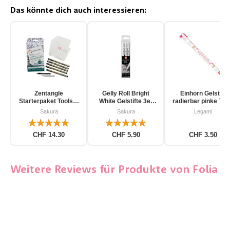
Das könnte dich auch interessieren:
Zentangle
Gelly Roll Bright
Einhorn Gelstift
Starterpaket Toolset
White Gelstifte 3er
radierbar pinke Tin
für Einsteiger 12-
Pack
Sakura
Sakura
Legami
teilig
CHF 14.30
CHF 5.90
CHF 3.50
Weitere Reviews für Produkte von Folia