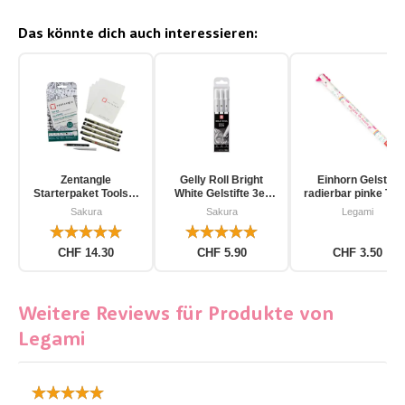
Das könnte dich auch interessieren:
Zentangle
Gelly Roll Bright
Einhorn Gelstift
Starterpaket Toolset
White Gelstifte 3er
radierbar pinke Tin
für Einsteiger 12-
Pack
Sakura
Sakura
Legami
teilig
CHF 14.30
CHF 5.90
CHF 3.50
Weitere Reviews für Produkte von
Legami