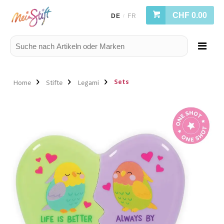
CHF 0.00
DE
FR
/
Sets
Home
Stifte
Legami