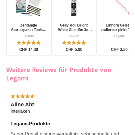
Zentangle
Gelly Roll Bright
Einhorn Gelstift
Starterpaket Toolset
White Gelstifte 3er
radierbar pinke Tin
für Einsteiger 12-
Pack
Sakura
Sakura
Legami
teilig
CHF 14.30
CHF 5.90
CHF 3.50
Weitere Reviews für Produkte von
Legami
Aline Abt
Interlaken
Legami-Produkte
Super Preis/Leistungsverhältnis, sehr schnelle und