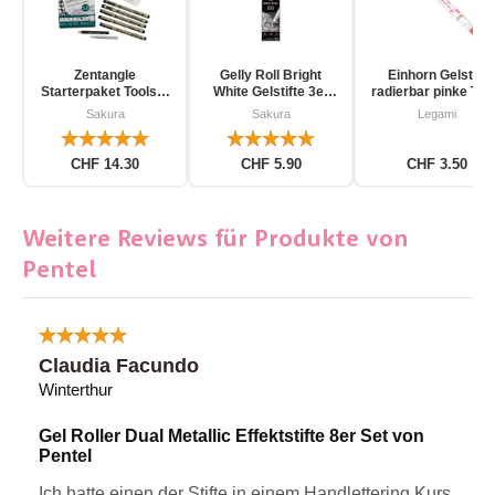
Zentangle
Gelly Roll Bright
Einhorn Gelstift
Starterpaket Toolset
White Gelstifte 3er
radierbar pinke Tin
für Einsteiger 12-
Pack
Sakura
Sakura
Legami
teilig
CHF 14.30
CHF 5.90
CHF 3.50
Weitere Reviews für Produkte von
Pentel
Claudia Facundo
Winterthur
Gel Roller Dual Metallic Effektstifte 8er Set von
Pentel
Ich hatte einen der Stifte in einem Handlettering Kurs