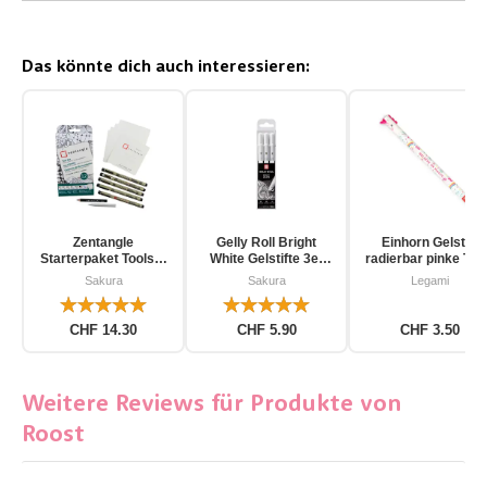
Das könnte dich auch interessieren:
Zentangle
Gelly Roll Bright
Einhorn Gelstift
Starterpaket Toolset
White Gelstifte 3er
radierbar pinke Tin
für Einsteiger 12-
Pack
Sakura
Sakura
Legami
teilig
CHF 14.30
CHF 5.90
CHF 3.50
Weitere Reviews für Produkte von
Roost