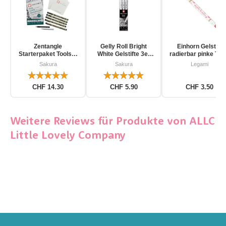
Zentangle
Gelly Roll Bright
Einhorn Gelstift
Starterpaket Toolset
White Gelstifte 3er
radierbar pinke Tin
für Einsteiger 12-
Pack
Sakura
Sakura
Legami
teilig
CHF 14.30
CHF 5.90
CHF 3.50
Weitere Reviews für Produkte von ALLC
Little Lovely Company