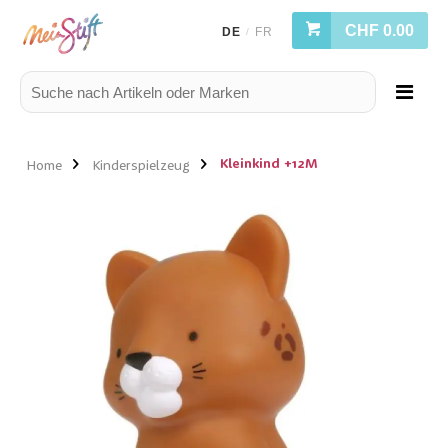
CHF 0.00
DE
FR
/
Kleinkind +12M
Home
Kinderspielzeug