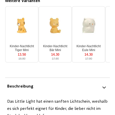
Weitere Varianten
Kinder-Nachtlicht
Kinder-Nachtlicht
Kinder-Nachtlicht
Kin
Tiger Mini
Bär Mini
Eule Mini
E
13.50
14.30
14.30
16.90
17.90
17.90
Beschreibung
Das Little Light hat einen sanften Lichtschein, weshalb
es sich perfekt eignet für Kinder, die lieber nicht im