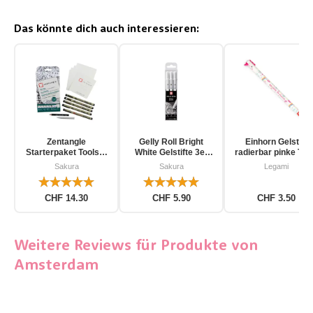
Das könnte dich auch interessieren:
Zentangle
Gelly Roll Bright
Einhorn Gelstift
Starterpaket Toolset
White Gelstifte 3er
radierbar pinke Tin
für Einsteiger 12-
Pack
Sakura
Sakura
Legami
teilig
CHF 14.30
CHF 5.90
CHF 3.50
Weitere Reviews für Produkte von
Amsterdam