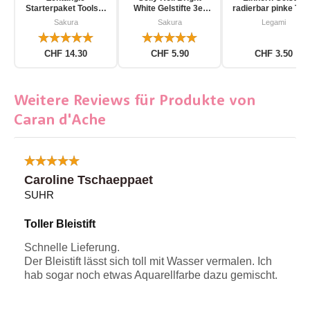
Starterpaket Toolset
White Gelstifte 3er
radierbar pinke Tin
für Einsteiger 12-
Pack
Sakura
Sakura
Legami
teilig
CHF 14.30
CHF 5.90
CHF 3.50
Weitere Reviews für Produkte von
Caran d'Ache
Caroline Tschaeppaet
SUHR
Toller Bleistift
Schnelle Lieferung.
Der Bleistift lässt sich toll mit Wasser vermalen. Ich
hab sogar noch etwas Aquarellfarbe dazu gemischt.