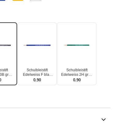
istift
Schulbleistift
Schulbleistift
3B grau
Edelweiss F blau
Edelweiss 2H grün
ln
einzeln
einzeln
0
0.90
0.90