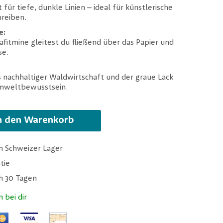
für tiefe, dunkle Linien – ideal für künstlerische
hreiben.
e:
fitmine gleitest du fließend über das Papier und
se.
 nachhaltiger Waldwirtschaft und der graue Lack
Umweltbewusstsein.
n den Warenkorb
m Schweizer Lager
tie
ch 30 Tagen
n bei dir