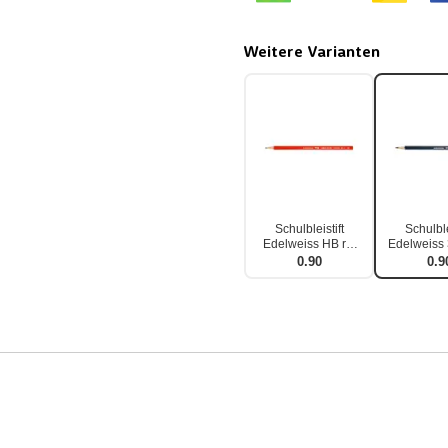
Weitere Varianten
Schulbleistift
Schulble
Edelweiss HB rot
Edelweiss 
einzeln
einze
0.90
0.9