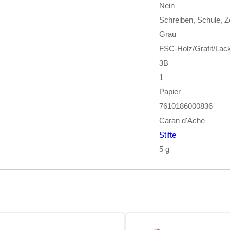
Nein
Schreiben, Schule, 
Grau
FSC-Holz/Grafit/Lac
3B
1
Papier
7610186000836
Caran d'Ache
Stifte
5 g