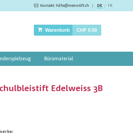
Kontakt: hilfe@meinstift.ch
|
DE
FR
/
Warenkorb
CHF 0.00
inderspielzeug
Büromaterial
chulbleistift Edelweiss 3B
werke: