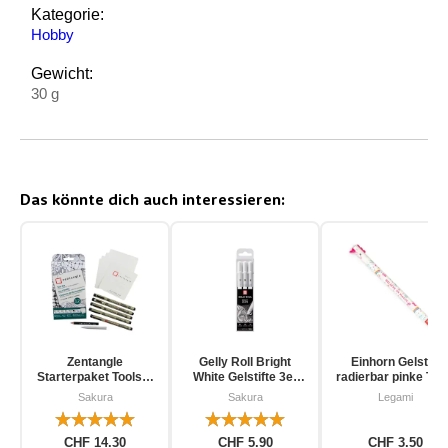
Kategorie:
Hobby
Gewicht:
30 g
Das könnte dich auch interessieren:
Zentangle
Gelly Roll Bright
Einhorn Gelstift
Starterpaket Toolset
White Gelstifte 3er
radierbar pinke Tin
für Einsteiger 12-
Pack
Sakura
Sakura
Legami
teilig
CHF 14.30
CHF 5.90
CHF 3.50