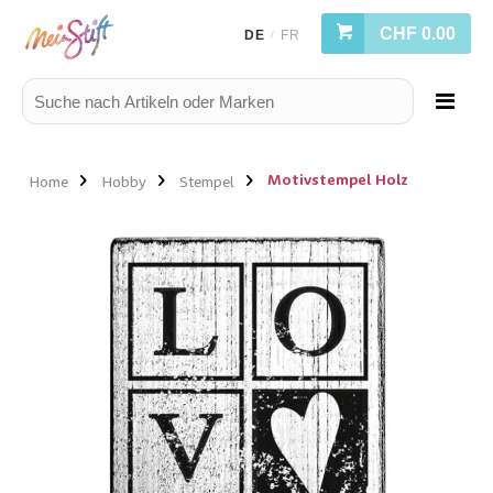
CHF 0.00
DE
FR
/
Motivstempel Holz
Home
Hobby
Stempel