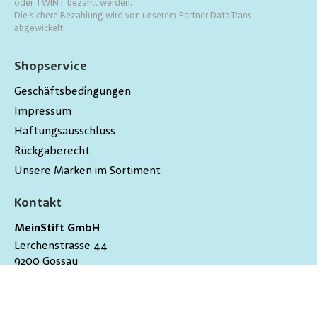
oder TWINT bezahlt werden.
Die sichere Bezahlung wird von unserem Partner DataTrans
abgewickelt.
Shopservice
Geschäftsbedingungen
Impressum
Haftungsausschluss
Rückgaberecht
Unsere Marken im Sortiment
Kontakt
MeinStift GmbH
Lerchenstrasse 44
9200
Gossau
Schweiz
hallo@meinstift.ch