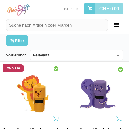
CHF 0.00
DE
FR
/
Filter
Sortierung:
% Sale