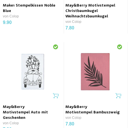
Make1 Stempelkissen Noble
May&Berry Motivstempel
Blue
Christbaumkugel
von Colop
Weihnachtsbaumkugel
von Colop
9.90
7.80
May&Berry
May&Berry
Motivstempel Auto mit
Motivstempel Bambuszweig
Geschenken
von Colop
von Colop
7.80