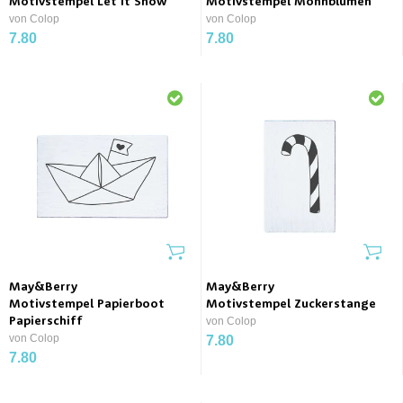
Motivstempel Let It Snow
Motivstempel Mohnblumen
von Colop
von Colop
7.80
7.80
May&Berry
May&Berry
Motivstempel Papierboot
Motivstempel Zuckerstange
Papierschiff
von Colop
von Colop
7.80
7.80