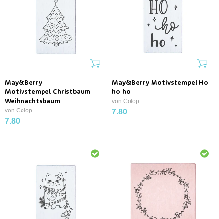
May&Berry
May&Berry Motivstempel Ho
Motivstempel Christbaum
ho ho
Weihnachtsbaum
von Colop
von Colop
7.80
7.80