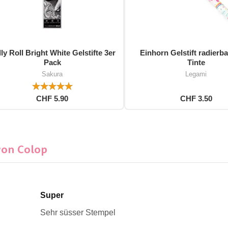
ly Roll Bright White Gelstifte 3er
Einhorn Gelstift radierba
Pack
Tinte
Sakura
Legami
CHF 5.90
CHF 3.50
von Colop
Super
Sehr süsser Stempel