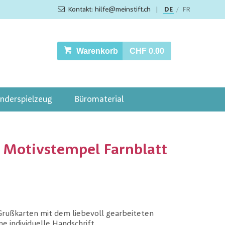
Kontakt: hilfe@meinstift.ch
|
DE
FR
/
Warenkorb
CHF 0.00
inderspielzeug
Büromaterial
 Motivstempel Farnblatt
 Grußkarten mit dem liebevoll gearbeiteten
 individuelle Handschrift.