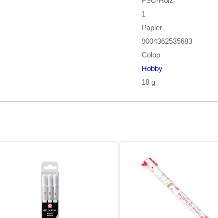
FSC-Holz
1
Papier
9004362535683
Colop
Hobby
18 g