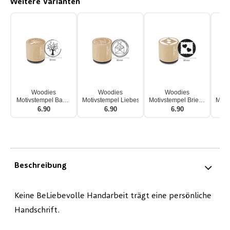
Weitere Varianten
Woodies
Woodies
Woodies
Motivstempel Baum
Motivstempel Liebesbrief
Motivstempel Briefmarke
Moti
Herz
Herz
6.90
6.90
6.90
Beschreibung
Keine BeLiebevolle Handarbeit trägt eine persönliche
Handschrift.