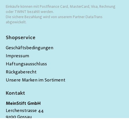
Einkäufe können mit Postfinance Card, MasterCard, Visa, Rechnung
oder TWINT bezahlt werden.
Die sichere Bezahlung wird von unserem Partner DataTrans
abgewickelt.
Shopservice
Geschäftsbedingungen
Impressum
Haftungsausschluss
Rückgaberecht
Unsere Marken im Sortiment
Kontakt
MeinStift GmbH
Lerchenstrasse 44
9200
Gossau
Schweiz