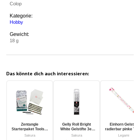
Colop
Kategorie:
Hobby
Gewicht:
18 g
Das könnte dich auch interessieren:
Zentangle
Gelly Roll Bright
Einhorn Gelstift
Starterpaket Toolset
White Gelstifte 3er
radierbar pinke Tin
für Einsteiger 12-
Pack
Sakura
Sakura
Legami
teilig