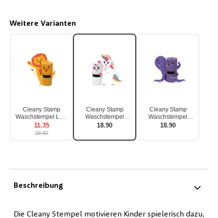
Weitere Varianten
Cleany Stamp
Cleany Stamp
Cleany Stamp
Waschstempel LEO
Waschstempel
Waschstempel
inkl. Seife
UNICO inkl. Seife
OCTO inkl. Seife
11.35
18.90
18.90
18.90
Beschreibung
Die Cleany Stempel motivieren Kinder spielerisch dazu,