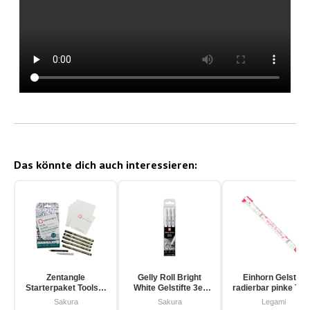
Das könnte dich auch interessieren:
Zentangle
Gelly Roll Bright
Einhorn Gelstift
Starterpaket Toolset
White Gelstifte 3er
radierbar pinke Tin
für Einsteiger 12-
Pack
Sakura
Sakura
Legami
teilig