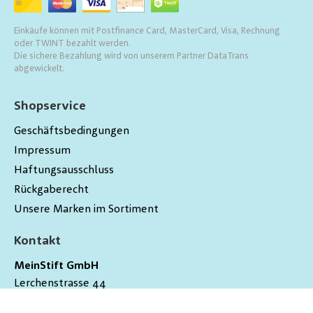
Einkäufe können mit Postfinance Card, MasterCard, Visa, Rechnung
oder TWINT bezahlt werden.
Die sichere Bezahlung wird von unserem Partner DataTrans
abgewickelt.
Shopservice
Geschäftsbedingungen
Impressum
Haftungsausschluss
Rückgaberecht
Unsere Marken im Sortiment
Kontakt
MeinStift GmbH
Lerchenstrasse 44
9200
Gossau