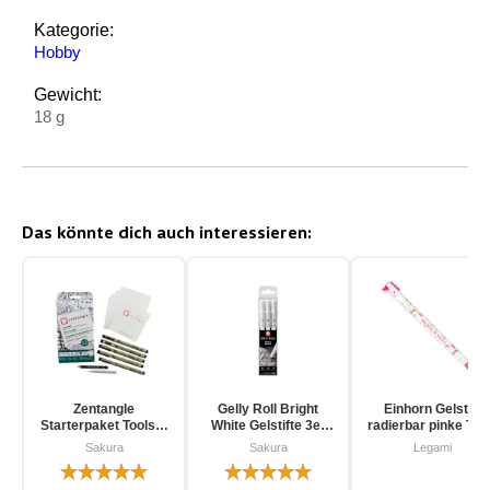
Kategorie:
Hobby
Gewicht:
18 g
Das könnte dich auch interessieren:
Zentangle
Gelly Roll Bright
Einhorn Gelstift
Starterpaket Toolset
White Gelstifte 3er
radierbar pinke Tin
für Einsteiger 12-
Pack
Sakura
Sakura
Legami
teilig