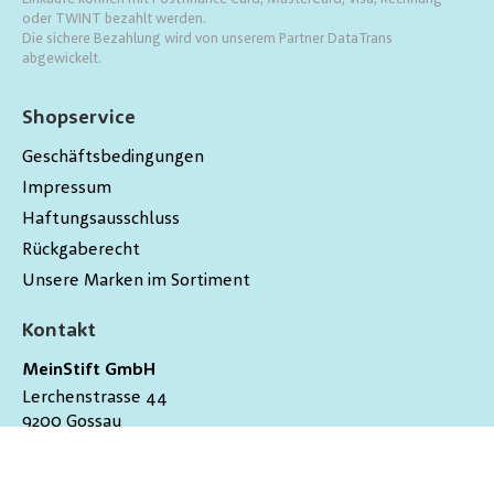
oder TWINT bezahlt werden.
Die sichere Bezahlung wird von unserem Partner DataTrans
abgewickelt.
Shopservice
Geschäftsbedingungen
Impressum
Haftungsausschluss
Rückgaberecht
Unsere Marken im Sortiment
Kontakt
MeinStift GmbH
Lerchenstrasse 44
9200
Gossau
Schweiz