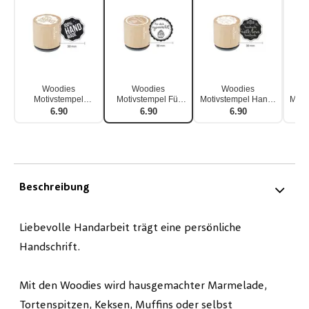
Woodies
Woodies
Woodies
Motivstempel
Motivstempel Für
Motivstempel Handmade
Moti
Handmade
dich gemacht
with Love
6.90
6.90
6.90
Beschreibung
Liebevolle Handarbeit trägt eine persönliche
Handschrift.
Mit den Woodies wird hausgemachter Marmelade,
Tortenspitzen, Keksen, Muffins oder selbst