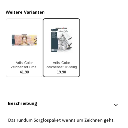
Weitere Varianten
Artist Color
Artist Color
Zeichenset Gross
Zeichenset 16-teilig
37-teilig
41.90
19.90
Beschreibung
Das rundum Sorglospaket wenns um Zeichnen geht.