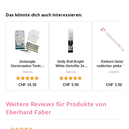
Das könnte dich auch interessieren:
Zentangle
Gelly Roll Bright
Einhorn Gelstift
Starterpaket Toolset
White Gelstifte 3er
radierbar pinke Tin
für Einsteiger 12-
Pack
Sakura
Sakura
Legami
teilig
CHF 14.30
CHF 5.90
CHF 3.50
Weitere Reviews für Produkte von
Eberhard Faber