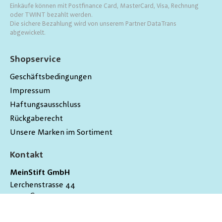
Einkäufe können mit Postfinance Card, MasterCard, Visa, Rechnung
oder TWINT bezahlt werden.
Die sichere Bezahlung wird von unserem Partner DataTrans
abgewickelt.
Shopservice
Geschäftsbedingungen
Impressum
Haftungsausschluss
Rückgaberecht
Unsere Marken im Sortiment
Kontakt
MeinStift GmbH
Lerchenstrasse 44
9200
Gossau
Schweiz