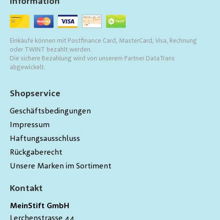
Information
Einkäufe können mit Postfinance Card, MasterCard, Visa, Rechnung
oder TWINT bezahlt werden.
Die sichere Bezahlung wird von unserem Partner DataTrans
abgewickelt.
Shopservice
Geschäftsbedingungen
Impressum
Haftungsausschluss
Rückgaberecht
Unsere Marken im Sortiment
Kontakt
MeinStift GmbH
Lerchenstrasse 44