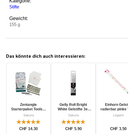
Kategorie:
Stifte
Gewicht:
155 g
Das könnte dich auch interessieren:
Zentangle
Gelly Roll Bright
Einhorn Gelstift
Starterpaket Toolset
White Gelstifte 3er
radierbar pinke Tin
für Einsteiger 12-
Pack
Sakura
Sakura
Legami
teilig
CHF 14.30
CHF 5.90
CHF 3.50