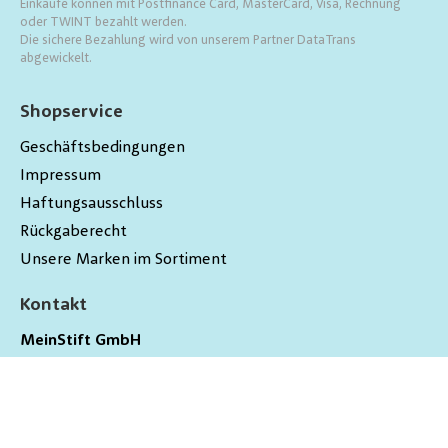
Einkäufe können mit Postfinance Card, MasterCard, Visa, Rechnung
oder TWINT bezahlt werden.
Die sichere Bezahlung wird von unserem Partner DataTrans
abgewickelt.
Shopservice
Geschäftsbedingungen
Impressum
Haftungsausschluss
Rückgaberecht
Unsere Marken im Sortiment
Kontakt
MeinStift GmbH
Lerchenstrasse 44
9200
Gossau
Schweiz