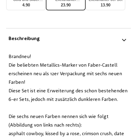
Duo Set
Wasserfest 12er Set
4.90
23.90
13.90
Beschreibung
Brandneu!
Die beliebten Metallics-Marker von Faber-Castell
erscheinen neu als 12er Verpackung mit sechs neuen
Farben!
Diese Set ist eine Erweiterung des schon bestehenden
6-er Sets, jedoch mit zusätzlich dunkleren Farben.
Die sechs neuen Farben nennen sich wie folgt
(Abbildung von links nach rechts):
asphalt cowboy, kissed by a rose, crimson crush, date