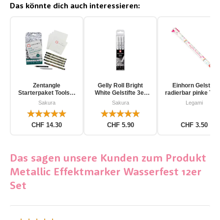
Das könnte dich auch interessieren:
Zentangle
Gelly Roll Bright
Einhorn Gelstift
Starterpaket Toolset
White Gelstifte 3er
radierbar pinke Tin
für Einsteiger 12-
Pack
Sakura
Sakura
Legami
teilig
CHF 14.30
CHF 5.90
CHF 3.50
Das sagen unsere Kunden zum Produkt
Metallic Effektmarker Wasserfest 12er
Set