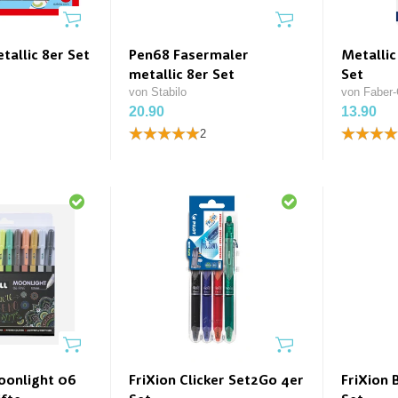
tallic 8er Set
Pen68 Fasermaler
Metallic
metallic 8er Set
Set
von Stabilo
von Faber-
20.90
13.90
2
oonlight 06
FriXion Clicker Set2Go 4er
FriXion 