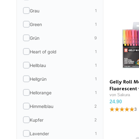
Grau
1
Green
1
Grün
9
Heart of gold
1
Hellblau
1
Hellgrün
1
Gelly Roll M
Fluorescent 
Hellorange
1
von Sakura
24.90
Himmelblau
2
3
Kupfer
2
Lavender
1