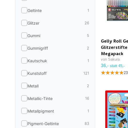
1
14
Geltinte
1
1-2
1
Glitzer
26
1.2
2
Gummi
5
1.5
5
Gelly Roll G
Glitzerstift
Gummigriff
2
3
5
Megapack
von Sakura
Kautschuk
1
4
1
36,-
statt 45,-
23
Kunststoff
121
Mehr anzeigen (+3)
Metall
2
Metallic-Tinte
16
Metallpigment
1
Pigment-Geltinte
83