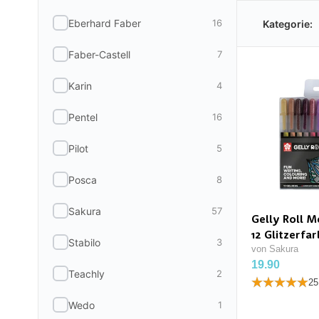
Eberhard Faber
16
Kategorie:
Faber-Castell
7
Karin
4
Pentel
16
Pilot
5
Posca
8
Sakura
57
Gelly Roll M
12 Glitzerfa
Stabilo
3
von Sakura
19.90
Teachly
2
25
Wedo
1