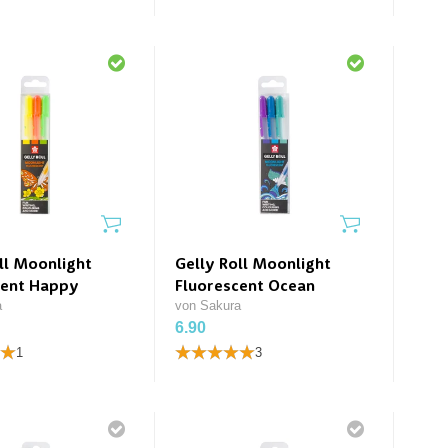
ll Moonlight
Gelly Roll Moonlight
cent Happy
Fluorescent Ocean
a
von Sakura
6.90
1
3