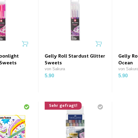
oonlight
Gelly Roll Stardust Glitter
Gelly Ro
 Sweets
Sweets
Ocean
von Sakura
von Sakur
5.90
5.90
Sehr gefragt!