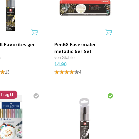
ll Favorites 3er
Pen68 Fasermaler
metallic 6er Set
a
von Stabilo
14.90
13
4
fragt!