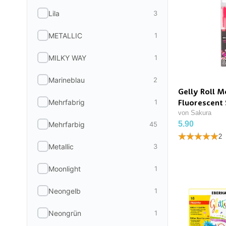
Lila
3
METALLIC
1
MILKY WAY
1
Marineblau
2
Gelly Roll M
Mehrfabrig
1
Fluorescent
von Sakura
5.90
Mehrfarbig
45
2
Metallic
3
Moonlight
1
Neongelb
1
Neongrün
1