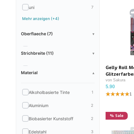
uni
7
Mehr anzeigen (+4)
Oberflaeche
Oberflaeche (7)
▾
Strichbreite
Glas
8
Strichbreite (11)
▾
Holz
8
Material
Gelly Roll Me
0.35
4
Material
▴
Glitzerfarb
Keramik
8
von Sakura
0.5
32
5.90
Kunststoff
8
Alkoholbasierte Tinte
1
1
0.6
1
Metall
8
Aluminium
2
0.7
23
Papier
126
% Sale
Biobasierter Kunststoff
2
0.8
3
Stein
8
Edelstahl
3