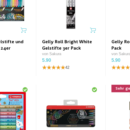
elstifte und
Gelly Roll Bright White
Gelly Ro
e 24er
Gelstifte 3er Pack
Pack
von Sakura
von Sakur
5.90
5.90
42
Sehr ge