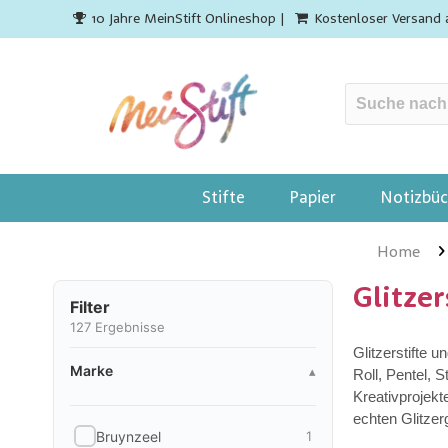
10 Jahre MeinStift Onlineshop |
Kostenloser Versand 
Stifte
Papier
Notizbüc
Home
Glitzer
Filter
127
Ergebnisse
Glitzerstifte 
Marke
Marke
▴
Roll, Pentel, 
Kreativprojekte
echten Glitzerg
Bruynzeel
1