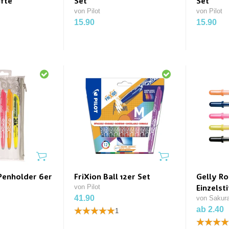
ifte
Set
Set
von Pilot
von Pilot
15.90
15.90
 Penholder 6er
FriXion Ball 12er Set
Gelly Ro
von Pilot
Einzelsti
41.90
von Sakur
ab 2.40
1