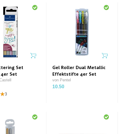
tering Set
Gel Roller Dual Metallic
 4er Set
Effektstifte 4er Set
Castell
von Pentel
10.50
3