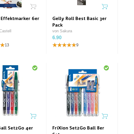
 Effektmarker 6er
Gelly Roll Best Basic 3er
Pack
Castell
von Sakura
6.90
13
9
Ball Set2Go 4er
FriXion Set2Go Ball 8er