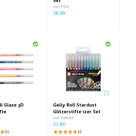
Set
von Pilot
38.90
ll Glaze 3D
Gelly Roll Stardust
fte
Glitzerstifte 12er Set
a
von Sakura
21.90
51
15