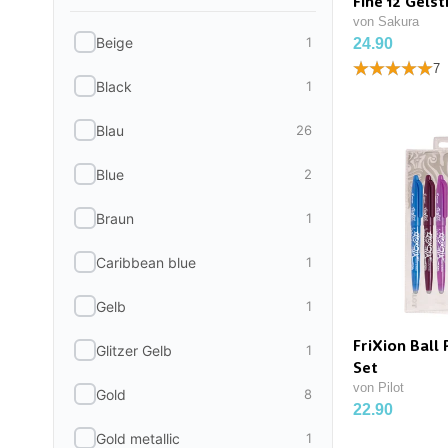
Fine 12 Gelst
von Sakura
Beige
1
24.90
7
Black
1
Blau
26
Blue
2
Braun
1
Caribbean blue
1
Gelb
1
FriXion Ball
Glitzer Gelb
1
Set
von Pilot
Gold
8
22.90
Gold metallic
1