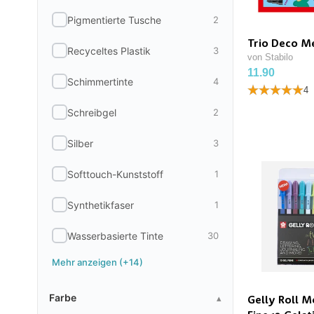
Pigmentierte Tusche
2
Trio Deco Me
Recyceltes Plastik
3
von Stabilo
11.90
Schimmertinte
4
4
Schreibgel
2
Silber
3
Softtouch-Kunststoff
1
Synthetikfaser
1
Wasserbasierte Tinte
30
Mehr anzeigen (+14)
Farbe
Farbe
▴
Gelly Roll M