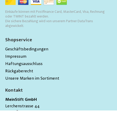
Einkäufe können mit Postfinance Card, MasterCard, Visa, Rechnung
oder TWINT bezahlt werden.
Die sichere Bezahlung wird von unserem Partner DataTrans
abgewickelt.
Shopservice
Geschäftsbedingungen
Impressum
Haftungsausschluss
Rückgaberecht
Unsere Marken im Sortiment
Kontakt
MeinStift GmbH
Lerchenstrasse 44
9200
Gossau