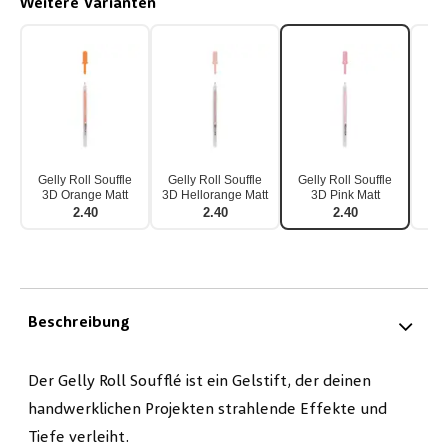
Weitere Varianten
Gelly Roll Souffle
Gelly Roll Souffle
Gelly Roll Souffle
Gel
3D Orange Matt
3D Hellorange Matt
3D Pink Matt
3
2.40
2.40
2.40
Beschreibung
Der Gelly Roll Soufflé ist ein Gelstift, der deinen
handwerklichen Projekten strahlende Effekte und
Tiefe verleiht.