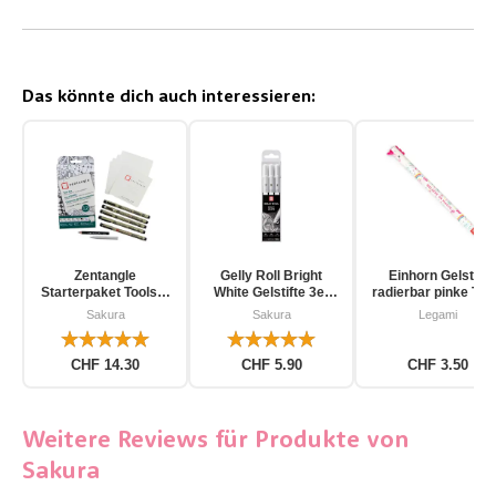
Das könnte dich auch interessieren:
Zentangle
Gelly Roll Bright
Einhorn Gelstift
Starterpaket Toolset
White Gelstifte 3er
radierbar pinke Tin
für Einsteiger 12-
Pack
Sakura
Sakura
Legami
teilig
CHF 14.30
CHF 5.90
CHF 3.50
Weitere Reviews für Produkte von
Sakura