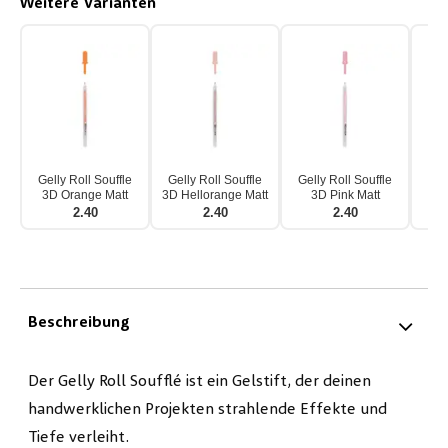
Weitere Varianten
Gelly Roll Souffle
Gelly Roll Souffle
Gelly Roll Souffle
Gel
3D Orange Matt
3D Hellorange Matt
3D Pink Matt
3
2.40
2.40
2.40
Beschreibung
Der Gelly Roll Soufflé ist ein Gelstift, der deinen
handwerklichen Projekten strahlende Effekte und
Tiefe verleiht.