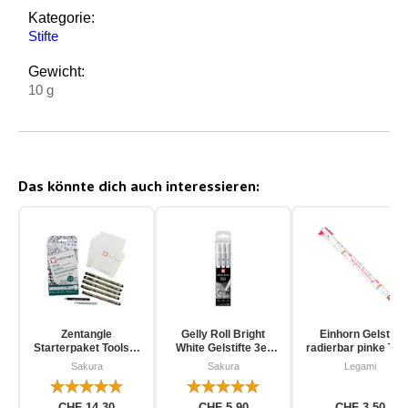
Kategorie:
Stifte
Gewicht:
10 g
Das könnte dich auch interessieren:
Zentangle
Gelly Roll Bright
Einhorn Gelstift
Starterpaket Toolset
White Gelstifte 3er
radierbar pinke Tin
für Einsteiger 12-
Pack
Sakura
Sakura
Legami
teilig
CHF 14.30
CHF 5.90
CHF 3.50