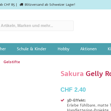
ab CHF 85 |
Blitzversand ab Schweizer Lager!
her
Schule & Kinder
Hobby
Aktionen
K
Gelstifte
Sakura
Gelly R
CHF 2.40
3D-Effekt:
Erlebe fühlbare, matte T
Handlettering-Projekte.