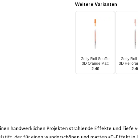
Weitere Varianten
Gelly Roll Souffle
Gelly Roll
3D Orange Matt
3D Hellora
2.40
2.4
 deinen handwerklichen Projekten strahlende Effekte und Tiefe v
r Gelstift, der für einen wunderschönen und matten 3D-Effekt i