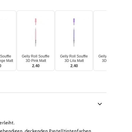
 Souffle
Gelly Roll Souffle
Gelly Roll Souffle
Gelly Roll Souffle
nge Matt
3D Pink Matt
3D Lila Matt
3D Blau Matt
0
2.40
2.40
2.40
erleiht.
n lebendigen, deckenden Pastelltintenfarben