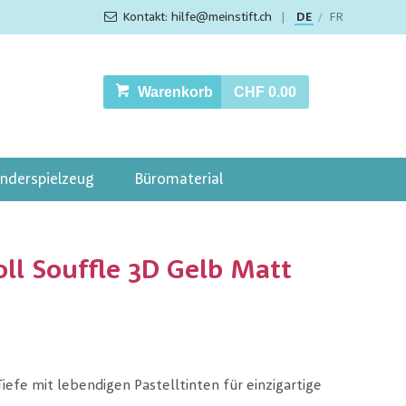
Kontakt: hilfe@meinstift.ch
|
DE
FR
/
Warenkorb
CHF 0.00
inderspielzeug
Büromaterial
oll Souffle 3D Gelb Matt
iefe mit lebendigen Pastelltinten für einzigartige