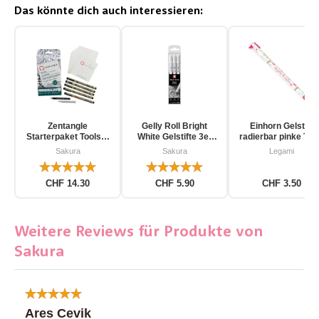
Das könnte dich auch interessieren:
Zentangle
Gelly Roll Bright
Einhorn Gelstift
Starterpaket Toolset
White Gelstifte 3er
radierbar pinke Tin
für Einsteiger 12-
Pack
Sakura
Sakura
Legami
teilig
CHF 14.30
CHF 5.90
CHF 3.50
Weitere Reviews für Produkte von
Sakura
Ares Cevik