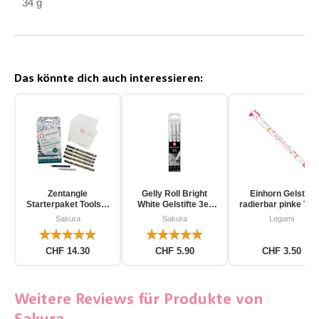
34 g
Das könnte dich auch interessieren:
Zentangle
Gelly Roll Bright
Einhorn Gelstift
Starterpaket Toolset
White Gelstifte 3er
radierbar pinke Tin
für Einsteiger 12-
Pack
Sakura
Sakura
Legami
teilig
CHF 14.30
CHF 5.90
CHF 3.50
Weitere Reviews für Produkte von