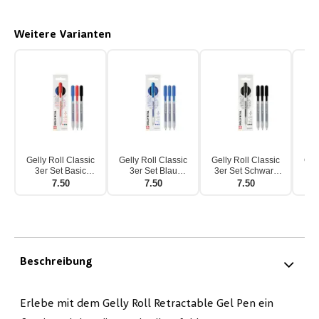
Weitere Varianten
Gelly Roll Classic
Gelly Roll Classic
Gelly Roll Classic
Gel
3er Set Basic
3er Set Blau
3er Set Schwarz
3
Druckmechanik
Druckmechanik
Druckmechanik
Dr
7.50
7.50
7.50
Beschreibung
Erlebe mit dem Gelly Roll Retractable Gel Pen ein