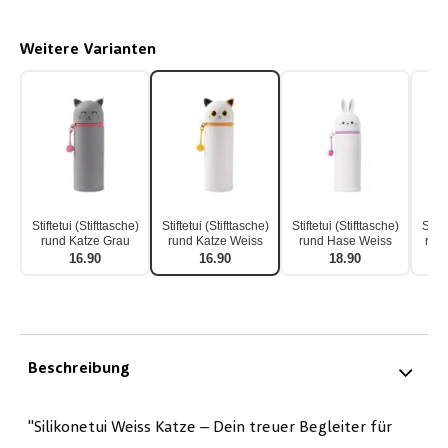
Weitere Varianten
Stiftetui (Stifttasche)
Stiftetui (Stifttasche)
Stiftetui (Stifttasche)
Stift
rund Katze Grau
rund Katze Weiss
rund Hase Weiss
run
16.90
16.90
18.90
Beschreibung
"Silikonetui Weiss Katze – Dein treuer Begleiter für