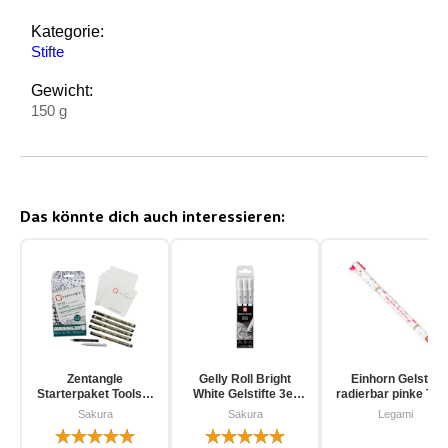
Kategorie:
Stifte
Gewicht:
150 g
Das könnte dich auch interessieren:
Zentangle
Gelly Roll Bright
Einhorn Gelstift
Starterpaket Toolset
White Gelstifte 3er
radierbar pinke Tin
für Einsteiger 12-
Pack
Sakura
Sakura
Legami
teilig