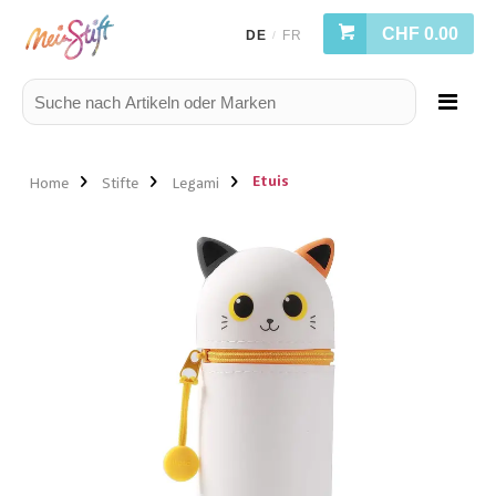
CHF 0.00
DE
FR
/
Etuis
Home
Stifte
Legami