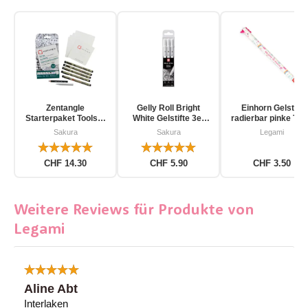
Zentangle
Gelly Roll Bright
Einhorn Gelstift
Starterpaket Toolset
White Gelstifte 3er
radierbar pinke Tin
für Einsteiger 12-
Pack
Sakura
Sakura
Legami
teilig
CHF 14.30
CHF 5.90
CHF 3.50
Weitere Reviews für Produkte von
Legami
Aline Abt
Interlaken