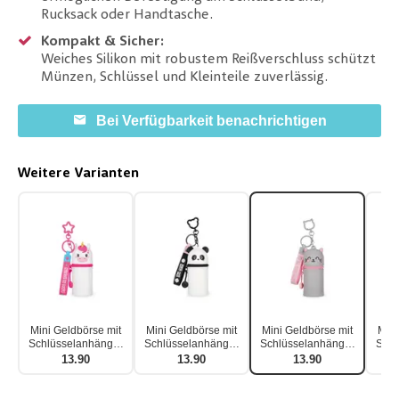
Rucksack oder Handtasche.
Kompakt & Sicher:
Weiches Silikon mit robustem Reißverschluss schützt
Münzen, Schlüssel und Kleinteile zuverlässig.
Bei Verfügbarkeit benachrichtigen
Weitere Varianten
Mini Geldbörse mit
Mini Geldbörse mit
Mini Geldbörse mit
Mini
Schlüsselanhänger
Schlüsselanhänger
Schlüsselanhänger
Schl
Kawaii Einhorn
Kawaii Panda
Kawaii Kitty
Kaw
13.90
13.90
13.90