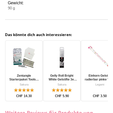
Gewicht:
90 g
Das könnte dich auch interessieren:
Zentangle
Gelly Roll Bright
Einhorn Gelstift
Starterpaket Toolset
White Gelstifte 3er
radierbar pinke Tin
für Einsteiger 12-
Pack
Sakura
Sakura
Legami
teilig
CHF 14.30
CHF 5.90
CHF 3.50