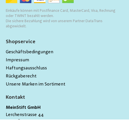
Einkäufe können mit Postfinance Card, MasterCard, Visa, Rechnung
oder TWINT bezahlt werden.
Die sichere Bezahlung wird von unserem Partner DataTrans
abgewickelt.
Shopservice
Geschäftsbedingungen
Impressum
Haftungsausschluss
Rückgaberecht
Unsere Marken im Sortiment
Kontakt
MeinStift GmbH
Lerchenstrasse 44
9200
Gossau
Schweiz