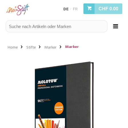
CHF 0.00
DE
FR
/
Marker
Home
Stifte
Marker