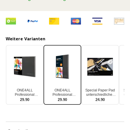
Weitere Varianten
ONE4ALL
ONE4ALL
Special Paper Pad
Spe
Professional
Professional
unterschiedliches
unt
Artbook A4 quer
Artbook A4 hoch
Markerpapier A4
Mar
29.90
29.90
24.90
40seitig
40seitig
quer