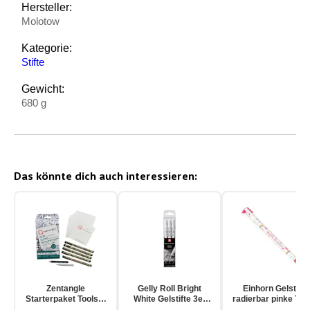
Hersteller:
Molotow
Kategorie:
Stifte
Gewicht:
680 g
Das könnte dich auch interessieren:
Zentangle
Gelly Roll Bright
Einhorn Gelstift
Starterpaket Toolset
White Gelstifte 3er
radierbar pinke Tin
für Einsteiger 12-
Pack