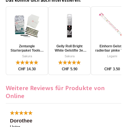
Das könnte dich auch interessieren:
Zentangle
Gelly Roll Bright
Einhorn Gelstift
Starterpaket Toolset
White Gelstifte 3er
radierbar pinke Tin
für Einsteiger 12-
Pack
Sakura
Sakura
Legami
teilig
CHF 14.30
CHF 5.90
CHF 3.50
Weitere Reviews für Produkte von
Online
Dorothee
Uster