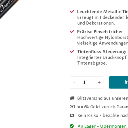
Leuchtende Metallic-Tin
Erzeugt mit deckender, 
und Dekorationen.
Präzise Pinselstriche:
Hochwertige Nylonborste
vielseitige Anwendungen
Tintenfluss-Steuerung:
Integrierter Druckknopf 
Tintenabgabe.
I
-
+
Blitzversand aus unsere
100% Geld-zurück-Garan
Kein Risiko - bezahle na
An Lager
- Übermorgen i