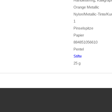
Handlettering, Kalligrap
Orange Metallic
Nylon/Metallic-Tinte/Kun
1
Pinselspitze
Papier
884851056610
Pentel
Stifte
25 g