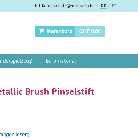
Kontakt: hilfe@meinstift.ch
|
DE
FR
/
Warenkorb
CHF 0.00
inderspielzeug
Büromaterial
allic Brush Pinselstift
tungen lesen)