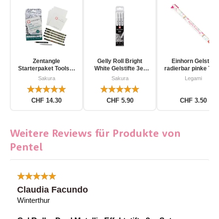
Zentangle
Gelly Roll Bright
Einhorn Gelstift
Starterpaket Toolset
White Gelstifte 3er
radierbar pinke Tin
für Einsteiger 12-
Pack
Sakura
Sakura
Legami
teilig
CHF 14.30
CHF 5.90
CHF 3.50
Weitere Reviews für Produkte von
Pentel
Claudia Facundo
Winterthur