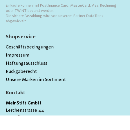
Einkäufe können mit Postfinance Card, MasterCard, Visa, Rechnung
oder TWINT bezahlt werden.
Die sichere Bezahlung wird von unserem Partner DataTrans
abgewickelt.
Shopservice
Geschäftsbedingungen
Impressum
Haftungsausschluss
Rückgaberecht
Unsere Marken im Sortiment
Kontakt
MeinStift GmbH
Lerchenstrasse 44
9200
Gossau
Schweiz