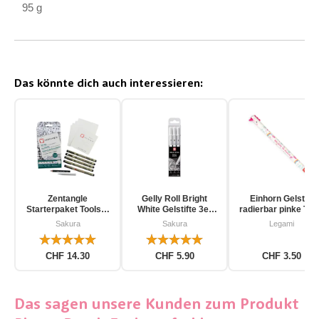
95 g
Das könnte dich auch interessieren:
Zentangle
Gelly Roll Bright
Einhorn Gelstift
Starterpaket Toolset
White Gelstifte 3er
radierbar pinke Tin
für Einsteiger 12-
Pack
Sakura
Sakura
Legami
teilig
CHF 14.30
CHF 5.90
CHF 3.50
Das sagen unsere Kunden zum Produkt