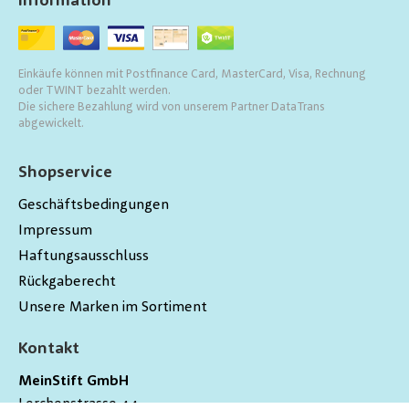
Information
Einkäufe können mit Postfinance Card, MasterCard, Visa, Rechnung
oder TWINT bezahlt werden.
Die sichere Bezahlung wird von unserem Partner DataTrans
abgewickelt.
Shopservice
Geschäftsbedingungen
Impressum
Haftungsausschluss
Rückgaberecht
Unsere Marken im Sortiment
Kontakt
MeinStift GmbH
Lerchenstrasse 44