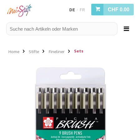
CHF 0.00
DE
FR
/
Sets
Home
Stifte
Fineliner