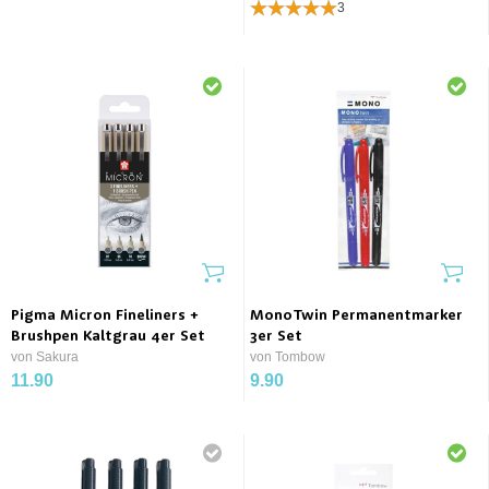
3
Pigma Micron Fineliners +
MonoTwin Permanentmarker
Brushpen Kaltgrau 4er Set
3er Set
von Sakura
von Tombow
11.90
9.90