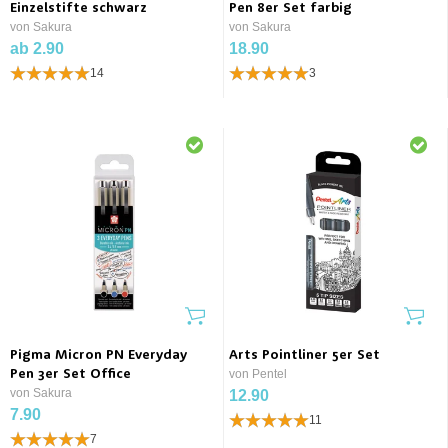
Einzelstifte schwarz
Pen 8er Set farbig
von Sakura
von Sakura
ab 2.90
18.90
14
3
Pigma Micron PN Everyday
Arts Pointliner 5er Set
Pen 3er Set Office
von Pentel
von Sakura
12.90
7.90
11
7