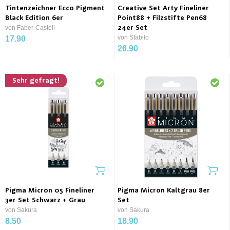
Tintenzeichner Ecco Pigment
Creative Set Arty Fineliner
Black Edition 6er
Point88 + Filzstifte Pen68
von Faber-Castell
24er Set
von Stabilo
17.90
26.90
Sehr gefragt!
Pigma Micron 05 Fineliner
Pigma Micron Kaltgrau 8er
3er Set Schwarz + Grau
Set
von Sakura
von Sakura
8.50
18.90