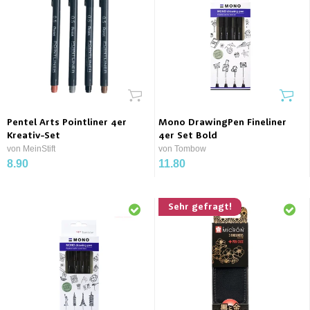
Pentel Arts Pointliner 4er
Mono DrawingPen Fineliner
Kreativ-Set
4er Set Bold
von MeinStift
von Tombow
8.90
11.80
Sehr gefragt!