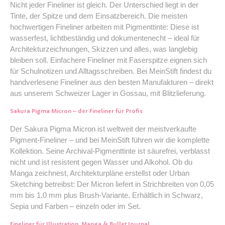
Nicht jeder Fineliner ist gleich. Der Unterschied liegt in der
Tinte, der Spitze und dem Einsatzbereich. Die meisten
hochwertigen Fineliner arbeiten mit Pigmenttinte: Diese ist
wasserfest, lichtbeständig und dokumentenecht – ideal für
Architekturzeichnungen, Skizzen und alles, was langlebig
bleiben soll. Einfachere Fineliner mit Faserspitze eignen sich
für Schulnotizen und Alltagsschreiben. Bei MeinStift findest du
handverlesene Fineliner aus den besten Manufakturen – direkt
aus unserem Schweizer Lager in Gossau, mit Blitzlieferung.
Sakura Pigma Micron – der Fineliner für Profis
Der Sakura Pigma Micron ist weltweit der meistverkaufte
Pigment-Fineliner – und bei MeinStift führen wir die komplette
Kollektion. Seine Archival-Pigmenttinte ist säurefrei, verblasst
nicht und ist resistent gegen Wasser und Alkohol. Ob du
Manga zeichnest, Architekturpläne erstellst oder Urban
Sketching betreibst: Der Micron liefert in Strichbreiten von 0,05
mm bis 1,0 mm plus Brush-Variante. Erhältlich in Schwarz,
Sepia und Farben – einzeln oder im Set.
Fineliner für Illustration, Manga & Bullet Journal