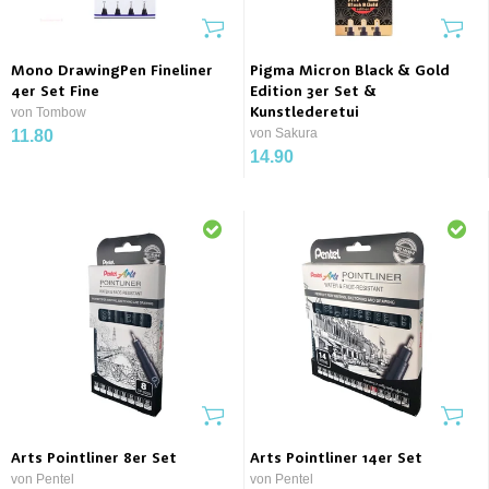
Mono DrawingPen Fineliner
Pigma Micron Black & Gold
4er Set Fine
Edition 3er Set &
von Tombow
Kunstlederetui
von Sakura
11.80
14.90
Arts Pointliner 8er Set
Arts Pointliner 14er Set
von Pentel
von Pentel