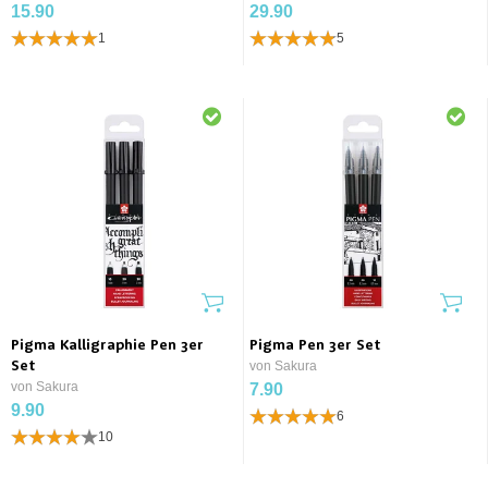
15.90
29.90
1
5
Pigma Kalligraphie Pen 3er
Pigma Pen 3er Set
Set
von Sakura
von Sakura
7.90
9.90
6
10