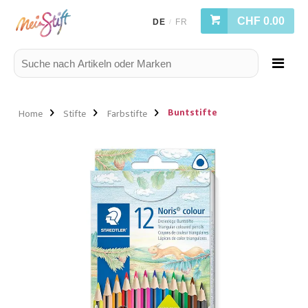
CHF 0.00
DE
FR
/
Buntstifte
Home
Stifte
Farbstifte