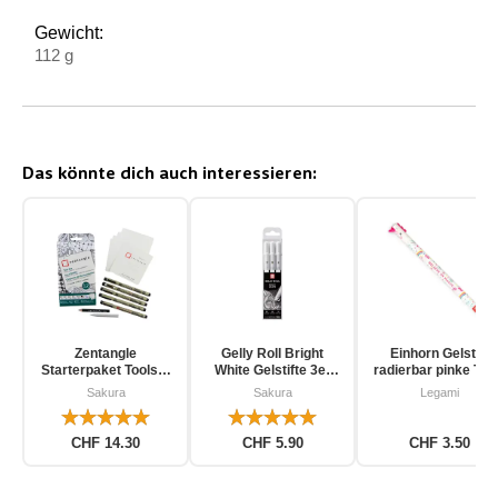
Gewicht:
112 g
Das könnte dich auch interessieren:
Zentangle
Gelly Roll Bright
Einhorn Gelstift
Starterpaket Toolset
White Gelstifte 3er
radierbar pinke Tin
für Einsteiger 12-
Pack
Sakura
Sakura
Legami
teilig
CHF 14.30
CHF 5.90
CHF 3.50