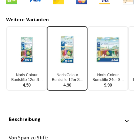
Weitere Varianten
Noris Colour
Noris Colour
Noris Colour
N
Buntstifte 12er Set
Buntstifte 12er Set
Buntstifte 24er Set
Bunt
Sechskant
Dreikant
Dreikant
4.50
4.90
9.90
Beschreibung
Von Span zu Stift: