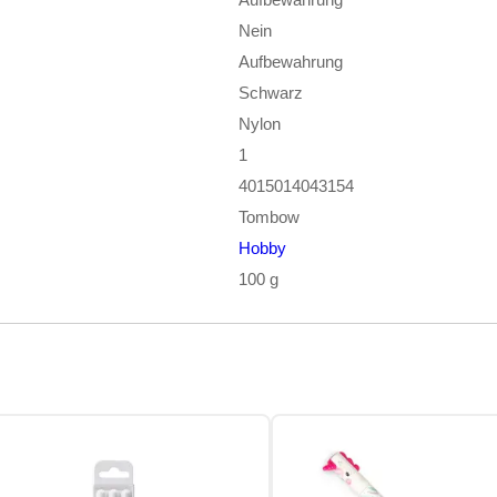
Nein
Aufbewahrung
Schwarz
Nylon
1
4015014043154
Tombow
Hobby
100 g