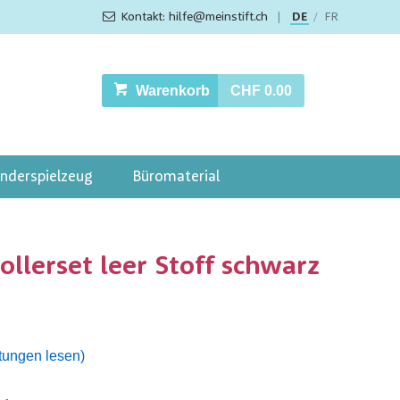
Kontakt: hilfe@meinstift.ch
|
DE
FR
/
Warenkorb
CHF 0.00
inderspielzeug
Büromaterial
ollerset leer Stoff schwarz
tungen lesen)