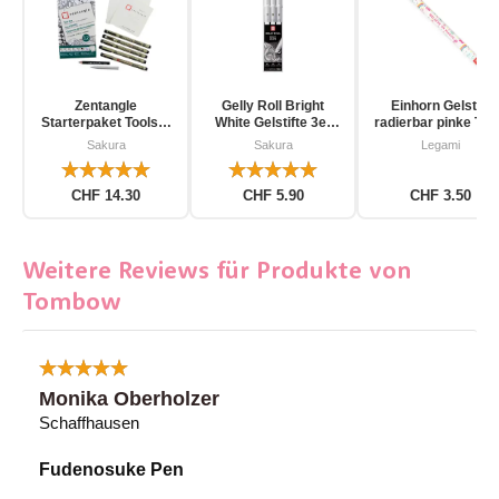
Zentangle
Gelly Roll Bright
Einhorn Gelstift
Starterpaket Toolset
White Gelstifte 3er
radierbar pinke Tin
für Einsteiger 12-
Pack
Sakura
Sakura
Legami
teilig
CHF 14.30
CHF 5.90
CHF 3.50
Weitere Reviews für Produkte von
Tombow
Monika Oberholzer
Schaffhausen
Fudenosuke Pen