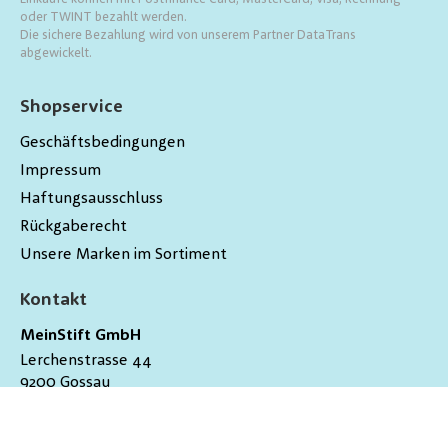
oder TWINT bezahlt werden.
Die sichere Bezahlung wird von unserem Partner DataTrans
abgewickelt.
Shopservice
Geschäftsbedingungen
Impressum
Haftungsausschluss
Rückgaberecht
Unsere Marken im Sortiment
Kontakt
MeinStift GmbH
Lerchenstrasse 44
9200
Gossau
Schweiz