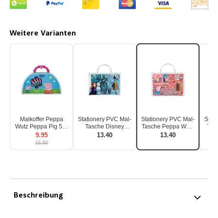
Weitere Varianten
Malkoffer Peppa
Stationery PVC Mal-
Stationery PVC Mal-
Stat
Wutz Peppa Pig 50-
Tasche Disney
Tasche Peppa Wutz
Tas
teilig
Frozen 19-teilig
Peppa Pig 19-teilig
9.95
13.40
13.40
15.90
Beschreibung