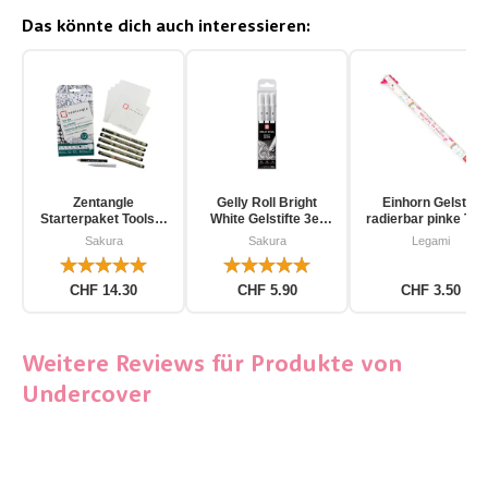
Das könnte dich auch interessieren:
Zentangle
Gelly Roll Bright
Einhorn Gelstift
Starterpaket Toolset
White Gelstifte 3er
radierbar pinke Tin
für Einsteiger 12-
Pack
Sakura
Sakura
Legami
teilig
CHF 14.30
CHF 5.90
CHF 3.50
Weitere Reviews für Produkte von
Undercover