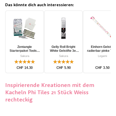
Das könnte dich auch interessieren:
Zentangle
Gelly Roll Bright
Einhorn Gelstift
Starterpaket Toolset
White Gelstifte 3er
radierbar pinke Tin
für Einsteiger 12-
Pack
Sakura
Sakura
Legami
teilig
CHF 14.30
CHF 5.90
CHF 3.50
Inspirierende Kreationen mit dem
Kacheln Phi Tiles 21 Stück Weiss
rechteckig