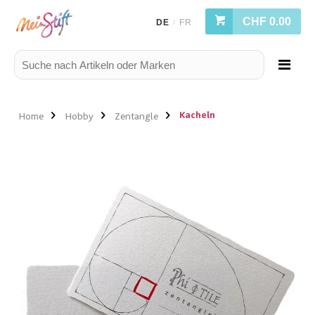
CHF 0.00
DE
FR
/
Kacheln
Home
Hobby
Zentangle