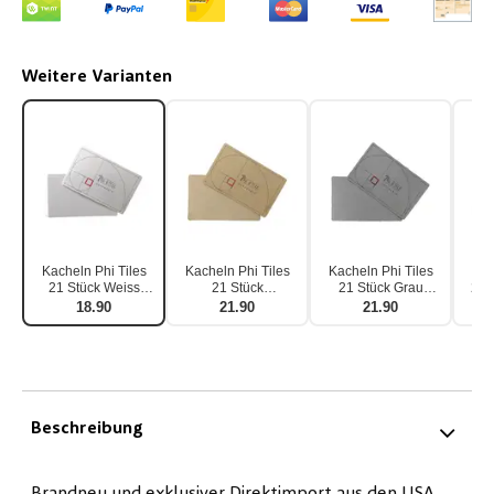
Weitere Varianten
Kacheln Phi Tiles
Kacheln Phi Tiles
Kacheln Phi Tiles
Kac
21 Stück Weiss
21 Stück
21 Stück Grau
21 
rechteckig
Renaissance
rechteckig
18.90
21.90
21.90
rechteckig
Beschreibung
Brandneu und exklusiver Direktimport aus den USA.