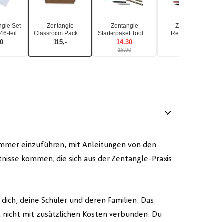
gle Set
Zentangle
Zentangle
Zentangle
46-teilig
Classroom Pack #1
Starterpaket Toolset
Renaissance
nkbox
Apprentice 193-
für Einsteiger 12-
Starterpaket 12-
90
115,-
14.30
15.90
teilig
teilig
Teilig
18.90
immer einzuführen, mit Anleitungen von den
tnisse kommen, die sich aus der Zentangle-Praxis
dich, deine Schüler und deren Familien. Das
t nicht mit zusätzlichen Kosten verbunden. Du