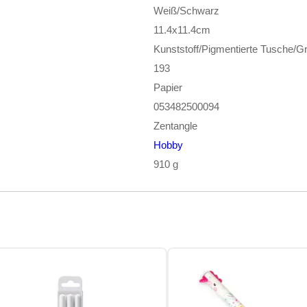
Weiß/Schwarz
11.4x11.4cm
Kunststoff/Pigmentierte Tusche/Gr
193
Papier
053482500094
Zentangle
Hobby
910 g