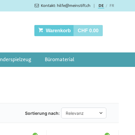
Kontakt: hilfe@meinstift.ch
|
DE
FR
/
Warenkorb
CHF 0.00
inderspielzeug
Büromaterial
Sortierung nach: