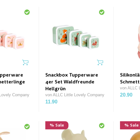
upperware
Snackbox Tupperware
Silikonl
metterlinge
4er Set Waldfreunde
Schmett
von ALLC L
Hellgrün
20.90
 Lovely Company
von ALLC Little Lovely Company
11.90
% Sale
% Sale