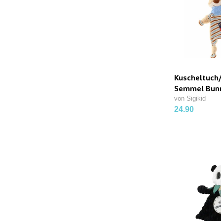
Kuscheltuch
Semmel Bun
von Sigikid
24.90