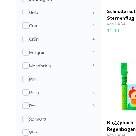
Schnullerket
Gelb
2
Sternenflug
von HABA
Grau
2
11.90
Grün
4
Hellgrün
1
Mehrfarbig
6
Pink
1
Rosa
3
Rot
3
Schwarz
1
Buggybuch
Regenbogen
Weiss
2
von HABA