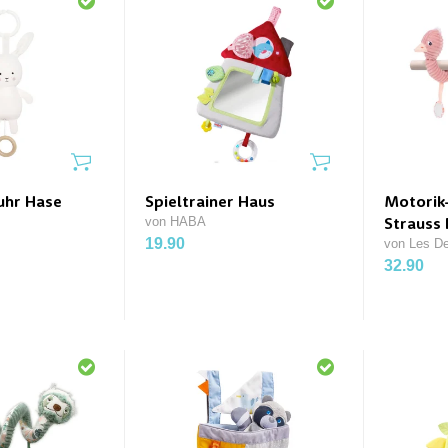
uhr Hase
Spieltrainer Haus
Motorik-
von HABA
Strauss
19.90
o
von Les De
32.90