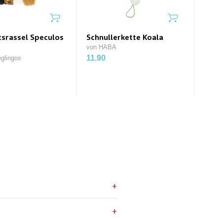
tsrassel Speculos
Schnullerkette Koala
von HABA
11.90
glingos