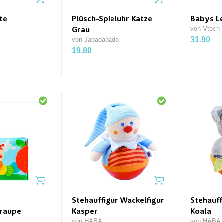
te
Plüsch-Spieluhr Katze
Babys L
von Vtech
Grau
31.90
von Jabadabado
19.80
Stehauffigur Wackelfigur
Stehauff
raupe
Kasper
Koala
von HABA
von HABA