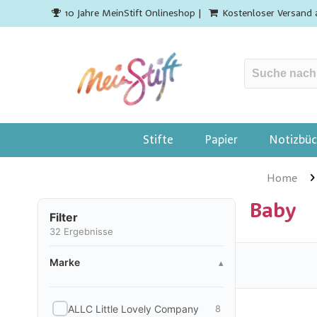
10 Jahre MeinStift Onlineshop |
Kostenloser Versand 
Stifte
Papier
Notizbüc
Home
Baby
Filter
32
Ergebnisse
Marke
Marke
▴
ALLC Little Lovely Company
8