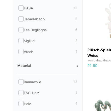
HABA
12
Jabadabado
3
Les Deglingos
6
Sigikid
2
Plüsch-Spiel
Vtech
1
Weiss
von Jabadabad
Material
Material
▴
21.90
Baumwolle
13
FSC-Holz
4
Holz
1