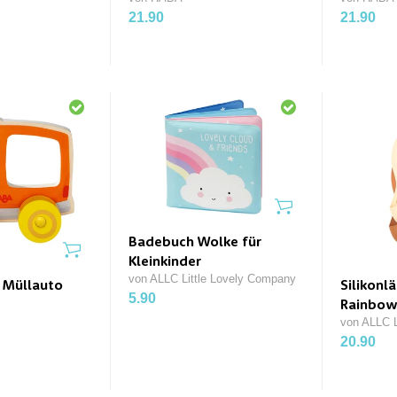
21.90
21.90
Badebuch Wolke für
Kleinkinder
von ALLC Little Lovely Company
r Müllauto
Silikonl
5.90
Rainbow
von ALLC L
20.90