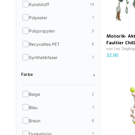
Kunststoff
14
Polyester
1
Polypropylen
3
Motorik- Akt
Faultier Chil
Recyceltes PET
6
von Les Degling
32.90
Synthetikfaser
7
Farbe
Farbe
▴
Beige
2
Blau
1
Braun
8
Dunkelgrün
1