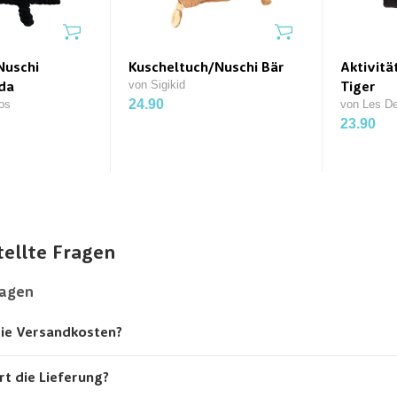
Nuschi
Kuscheltuch/Nuschi Bär
Aktivitä
von Sigikid
da
Tiger
24.90
os
von Les De
23.90
tellte Fragen
ragen
die Versandkosten?
rt die Lieferung?