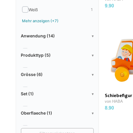
9.90
Weiß
1
Mehr anzeigen (+7)
Anwendung
Anwendung (14)
▾
Produkttyp
Aufbewahrung
5
Produkttyp (5)
▾
Basteln
3
Grösse
Aufbewahrung
3
Grösse (6)
▾
Dekorieren
8
Dekorieren
1
Set
12x12cm
2
Illustrationen
1
Set (1)
▾
Schiebefigu
Nachtlicht
1
von HABA
15.8cm
2
Kinder
9
8.90
Oberflaeche
Ja
5
Spielzeug
22
Oberflaeche (1)
▾
150cm
1
Kinderspielzeug
11
Zubehör
5
Papier
1
19x19cm
1
Kreative Projekte
7