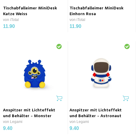
Tischabfalleimer MiniDesk
Tischabfalleimer MiniDesk
Katze Weiss
Einhorn Rosa
von iTotal
von iTotal
11.90
11.90
Anspitzer mit Lichteffekt
Anspitzer mit Lichteffekt
und Behälter - Monster
und Behälter - Astronaut
von Legami
von Legami
9.40
9.40