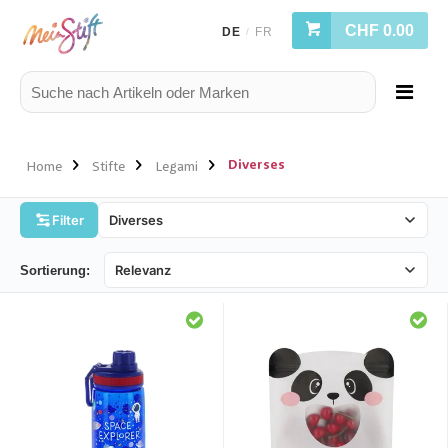
CHF 0.00
DE
FR
/
Diverses
Home
Stifte
Legami
Filter
Sortierung: