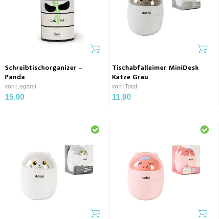
Schreibtischorganizer -
Tischabfalleimer MiniDesk
Panda
Katze Grau
von Legami
von iTotal
15.90
11.90