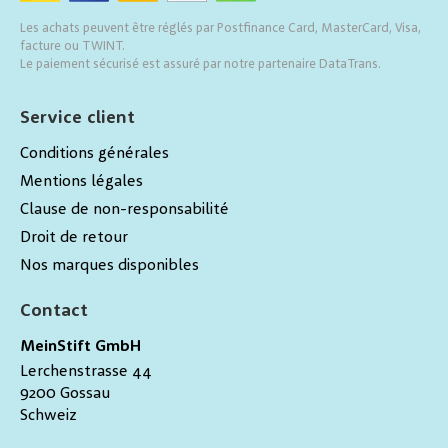
Les achats peuvent être réglés par Postfinance Card, MasterCard, Visa,
facture ou TWINT.
Le paiement sécurisé est assuré par notre partenaire DataTrans.
Service client
Conditions générales
Mentions légales
Clause de non-responsabilité
Droit de retour
Nos marques disponibles
Contact
MeinStift GmbH
Lerchenstrasse 44
9200
Gossau
Schweiz