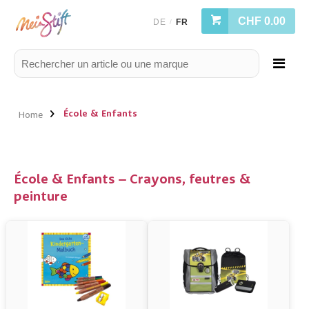
CHF 0.00
DE
FR
/
École & Enfants
Home
École & Enfants – Crayons, feutres &
peinture